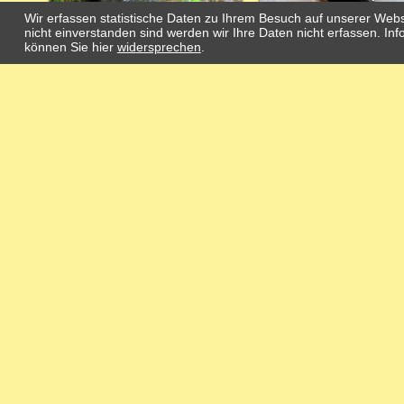
Wir erfassen statistische Daten zu Ihrem Besuch auf unserer Webs
nicht einverstanden sind werden wir Ihre Daten nicht erfassen. 
können Sie hier
widersprechen
.
Copyright by Zero Gravity Soft